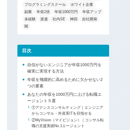
プログラミングスクール
ホワイト企業
副業
年収2倍
年収1000万円
年収アップ
未経験
派遣
社内SE
神回
自社開発
闇
目次
自信がないエンジニアが年収1000万円を
確実に実現する方法
年収を飛躍的に高めるために欠かせない2
つの要素
あなたの年収を1000万円に上げる転職エ
ージェント５選
①アクシスコンサルティング｜エンジニア
からコンサル・外資系ITを目指せる
②MyVision（マイビジョン）｜コンサル転
職の支援実績No.1エージェント