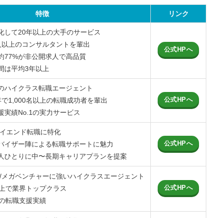
特徴
リンク
化して20年以上の大手のサービス
人以上のコンサルタントを輩出
公式HPへ
約77%が非公開求人で高品質
間は平均3年以上
のハイクラス転職エージェント
公式HPへ
で1,000名以上の転職成功者を輩出
実績No.1の実力サービス
ハイエンド転職に特化
公式HPへ
バイザー陣による転職サポートに魅力
人ひとりに中〜長期キャリアプランを提案
系/メガベンチャーに強いハイクラスエージェント
公式HPへ
以上で業界トップクラス
上の転職支援実績