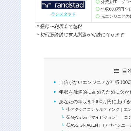
外資系IT・グ
年収800万円〜
ランスタッド
元エンジニアの
＊登録〜利用全て無料
＊初回面談後に求人閲覧が可能になります
目
自信がないエンジニアが年収100
年収を飛躍的に高めるために欠か
あなたの年収を1000万円に上げ
①アクシスコンサルティング｜エン
②MyVision（マイビジョン）｜
③ASSIGN AGENT（アサイン