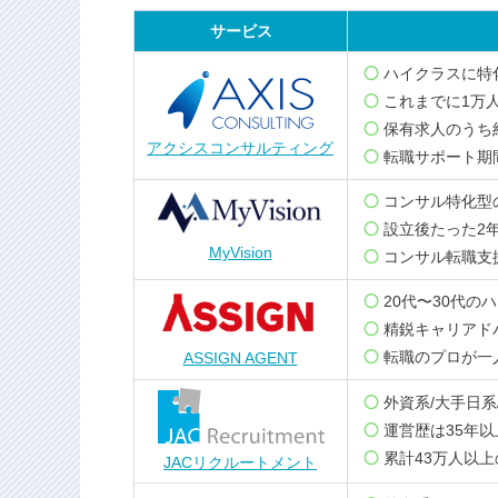
サービス
ハイクラスに特
これまでに1万
保有求人のうち
アクシスコンサルティング
転職サポート期
コンサル特化型
設立後たった2年
MyVision
コンサル転職支援
20代〜30代の
精鋭キャリアド
転職のプロが一
ASSIGN AGENT
外資系/大手日
運営歴は35年
累計43万人以
JACリクルートメント