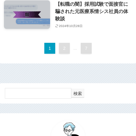
【転職の闇】採用試験で面接官に
騙された元医療系情シス社員の体
験談
2024年10月28日
1
2
...
7
検索