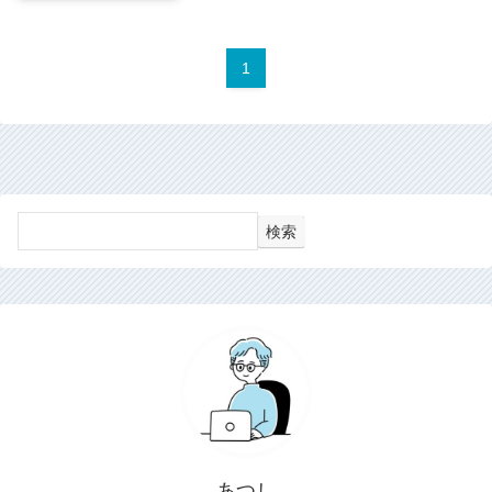
1
検索
あつし