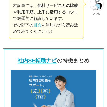
本記事では、
他社サービスとの比較
や
利用手順
、
上手に活用するコツ
ま
あつし
で網羅的に解説しています。
ぜひ以下の
目次
を利用ながら読み進
めてみてくださいね！
社内SE転職ナビ
の特徴まとめ