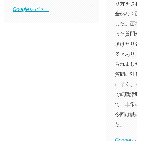
り方をされ
Googleレビュー
全然なく面
した。面接
った質問が
頂けたり気
多々あり、
られました
質問に対し
に早く、不
で転職活動
て、非常に
今回は誠に
た。
Googleレ