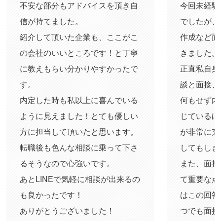
不安な部分もアドバイスを頂き自
今回未経験
信が持てました。
でしたが、
紹介して頂いた企業も、ここがこ
作成など面
の会社のいいところです！と丁寧
きました。
に教えもらい分かりやすかったで
正直私自身
す。
談と面接、
内定した時も私以上に喜んでいる
何もせず内
ように見えました！とても優しい
じているほ
方に担当して頂いたと思います。
が非常に充
転職後も色んな相談に乗って下さ
してもしき
るそうなので心強いです。
また、面接
あとLINEで気軽に相談が出来るの
て重要な点
も良かったです！
はこの回答
ありがとうございました！
つでも面接