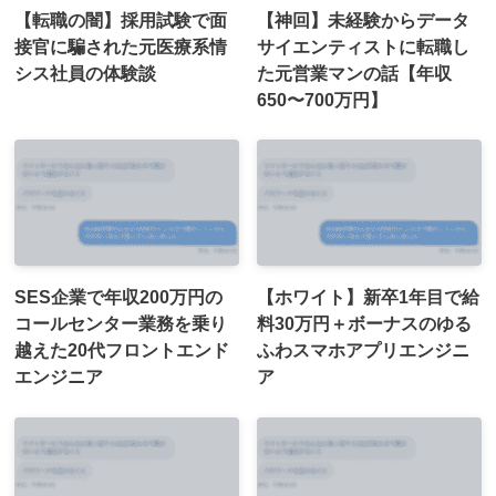
【転職の闇】採用試験で面
【神回】未経験からデータ
接官に騙された元医療系情
サイエンティストに転職し
シス社員の体験談
た元営業マンの話【年収
650〜700万円】
SES企業で年収200万円の
【ホワイト】新卒1年目で給
コールセンター業務を乗り
料30万円＋ボーナスのゆる
越えた20代フロントエンド
ふわスマホアプリエンジニ
エンジニア
ア