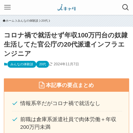
ホーム
みんなの体験談
20代
コロナ禍で就活せず年収100万円台の奴隷
生活してた官公庁の20代派遣インフラエ
ンジニア
2024年11月7日
みんなの体験談
20代
本記事の要点まとめ
情報系卒だがコロナ禍で就活なし
前職は倉庫系派遣社員で肉体労働＋年収
200万円未満