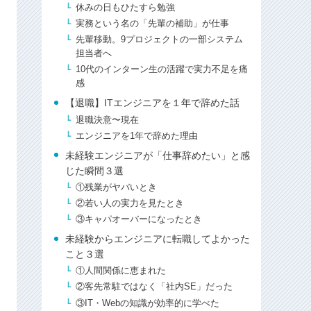
休みの日もひたすら勉強
実務という名の「先輩の補助」が仕事
先輩移動。9プロジェクトの一部システム
担当者へ
10代のインターン生の活躍で実力不足を痛
感
【退職】ITエンジニアを１年で辞めた話
退職決意〜現在
エンジニアを1年で辞めた理由
未経験エンジニアが「仕事辞めたい」と感
じた瞬間３選
①残業がヤバいとき
②若い人の実力を見たとき
③キャパオーバーになったとき
未経験からエンジニアに転職してよかった
こと３選
①人間関係に恵まれた
②客先常駐ではなく「社内SE」だった
③IT・Webの知識が効率的に学べた