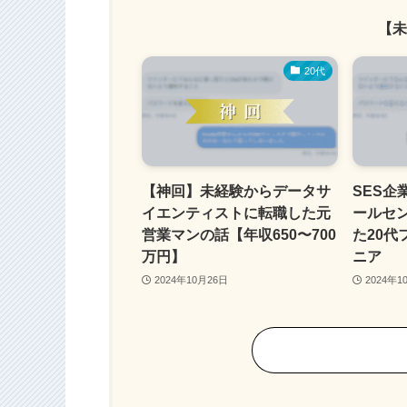
【未
20代
【神回】未経験からデータサ
SES企
イエンティストに転職した元
ールセ
営業マンの話【年収650〜700
た20代
万円】
ニア
2024年10月26日
2024年1