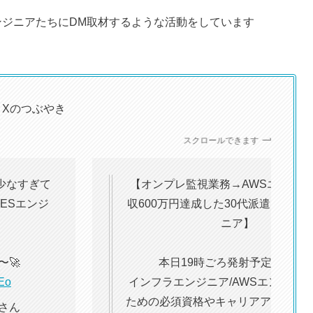
ンジニアたちにDM取材するような活動をしています
Xのつぶやき
スクロールできます
少なすぎて
【オンプレ監視業務→AWSエンジニ
ESエンジ
収600万円達成した30代派遣インフ
ニア】
〜🚀
本日19時ごろ発射予定です〜
mEo
インフラエンジニア/AWSエンジニ
ための必須資格やキャリアアップ戦
屋さん