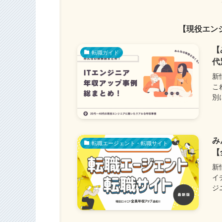
【現役エン
【
転職ガイド
代
新
こ
別
み
転職エージェント・転職サイト
【
新
イ
ジ