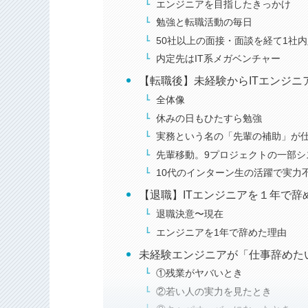
勉強と転職活動の毎日
50社以上の面接・面談を経て1社
内定先はIT系メガベンチャー
【転職後】未経験からITエンジニ
全体像
休みの日もひたすら勉強
実務という名の「先輩の補助」が
先輩移動。9プロジェクトの一部シ
10代のインターン生の活躍で実力
【退職】ITエンジニアを１年で辞
退職決意〜現在
エンジニアを1年で辞めた理由
未経験エンジニアが「仕事辞めた
①残業がヤバいとき
②若い人の実力を見たとき
③キャパオーバーになったとき