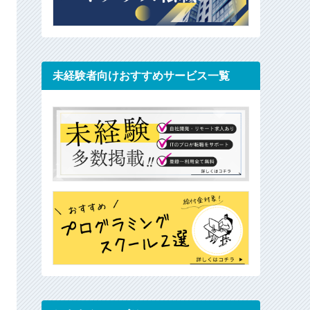
使わなくておけ
━━━━━━
d●da…
ん
024
— あつし@IT業界の情報屋さん
未経験者向けおすすめサービス一覧
(@icarry_atsushi)
October 19, 2024