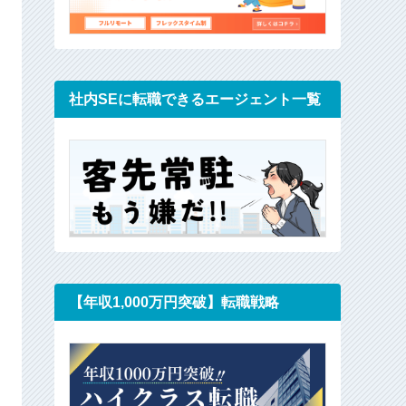
社内SEに転職できるエージェント一覧
アで年
【PRなし・忖度無し】
ラエンジ
現役エンジニアに聞いた「使ってよかっ
職エージェント」「正直イマイチ・ゴミ
【年収1,000万円突破】転職戦略
た転職エージェント」まとめました

アになる
※2024.10.20時点
略が知り
━━━━━━