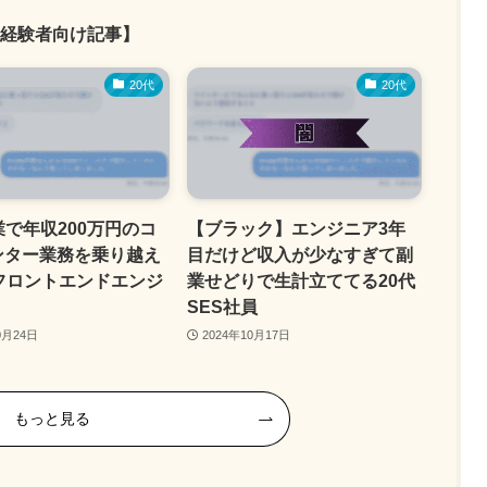
経験者向け記事】
20代
20代
業で年収200万円のコ
【ブラック】エンジニア3年
ンター業務を乗り越え
目だけど収入が少なすぎて副
フロントエンドエンジ
業せどりで生計立ててる20代
SES社員
0月24日
2024年10月17日
もっと見る