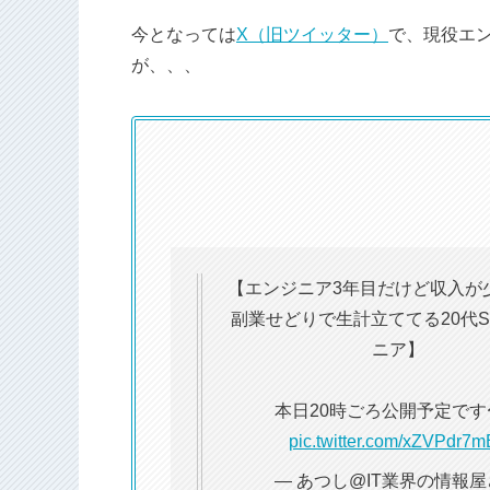
今となっては
X（旧ツイッター）
で、現役エ
が、、、
【エンジニア3年目だけど収入が
副業せどりで生計立ててる20代S
ニア】
本日20時ごろ公開予定です
pic.twitter.com/xZVPdr7
— あつし@IT業界の情報